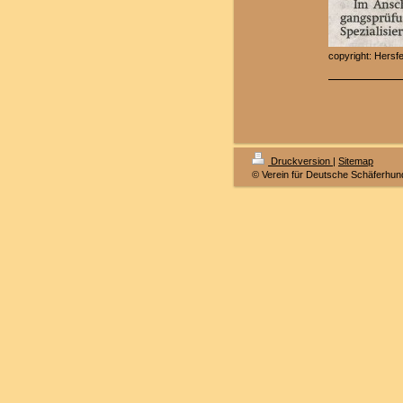
copyright: Hersfe
Druckversion
|
Sitemap
© Verein für Deutsche Schäferhun