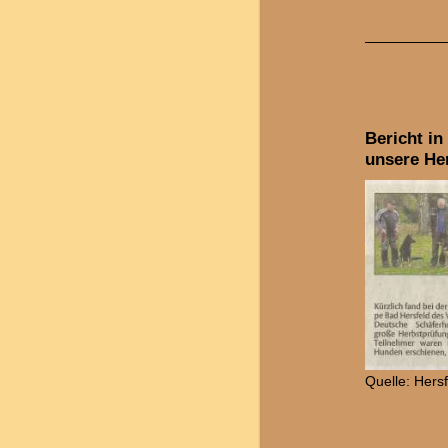
Bericht in
unsere He
Quelle: Hers