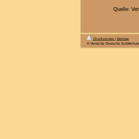
Quelle: Ve
Druckversion
|
Sitemap
© Verein für Deutsche Schäferhun