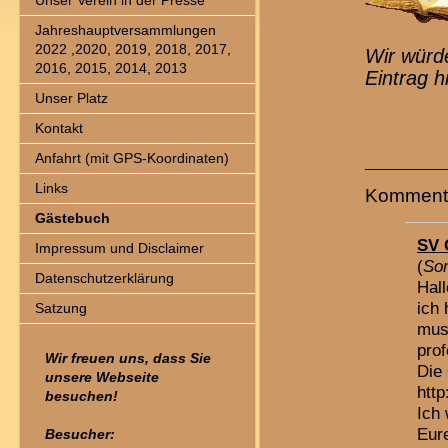
Unser Verein in der Presse
Jahreshauptversammlungen
2022 ,2020, 2019, 2018, 2017,
Wir würd
2016, 2015, 2014, 2013
Eintrag h
Unser Platz
Kontakt
Anfahrt (mit GPS-Koordinaten)
Links
Komment
Gästebuch
SV 
Impressum und Disclaimer
(
Son
Datenschutzerklärung
Hall
ich 
Satzung
muss
prof
Wir freuen uns, dass Sie
Die 
unsere Webseite
http
besuchen!
Ich 
Eur
Besucher: