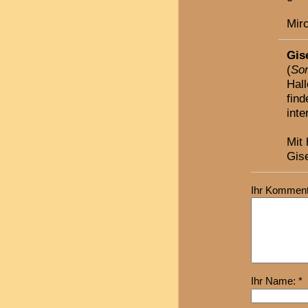
Mir
Gis
(
Son
Hall
find
inte
Mit
Gis
Ihr Komment
Ihr Name: *