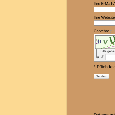
Ihre E-Mail-
Ihre Website
Captcha:
(S
Bitte geb
↺
* Pflichtfel
Senden
Datenschut