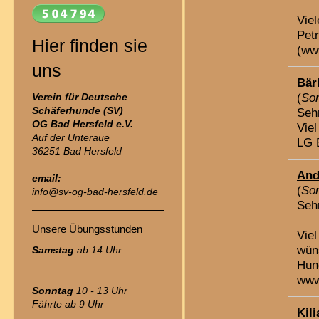
Vie
Pet
Hier finden sie
(www
uns
Bär
(
Son
Verein für Deutsche
Schäferhunde (SV)
Seh
OG Bad Hersfeld
e.V.
Viel
Auf der Unteraue
LG 
36251 Bad Hersfeld
And
email:
(
Son
info@sv-og-bad-hersfeld.de
Seh
Unsere Übungsstunden
Viel
wün
Samstag
ab 14 Uhr
Hund
www
Sonntag
10 - 13 Uhr
Fährte ab 9 Uhr
Kili