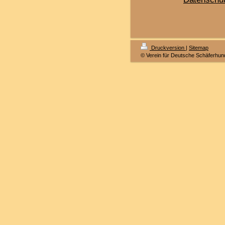
Druckversion
|
Sitemap
© Verein für Deutsche Schäferhun